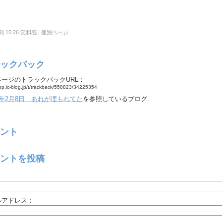
 15:26
笑和感
|
個別ページ
ックバック
ページのトラックバックURL：
app.ic-blog.jp/t/trackback/558823/34225354
年2月8日 あれが埋もれてた
を参照しているブログ:
ント
ントを投稿
：
ルアドレス：