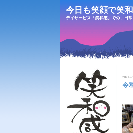
今日も笑顔で笑和
デイサービス「笑和感」での、日常
2021年
令