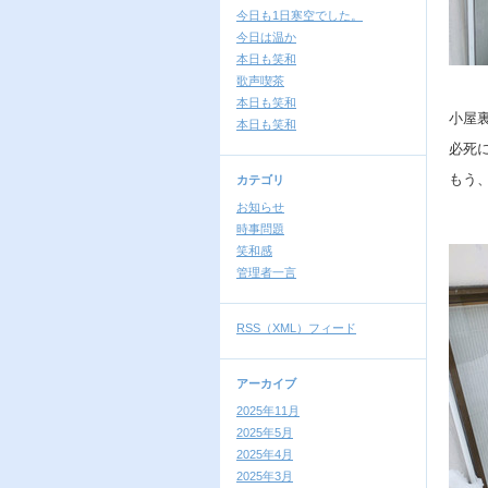
今日も1日寒空でした。
今日は温か
本日も笑和
歌声喫茶
本日も笑和
小屋
本日も笑和
必死
もう
カテゴリ
お知らせ
時事問題
笑和感
管理者一言
RSS（XML）フィード
アーカイブ
2025年11月
2025年5月
2025年4月
2025年3月