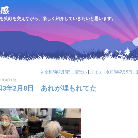
感
を笑顔を交えながら、楽しく紹介していきたいと思います。
« 令和3年2月6日 雪恐い
|
メイン
|
令和3年2月9日 
2月 8日 (月)
和3年2月8日 あれが埋もれてた