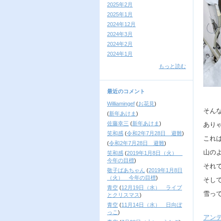
2025年2月
2025年1月
2024年12月
2024年3月
2024年2月
2024年1月
もっと読む
最近のコメント
Williamingef
(
お花見
)
そん
(
新年あけま
)
佐藤幸三
(
新年あけま
)
あり
笑和感
(
令和2年7月28日 避難
)
これ
(
令和2年7月28日 避難
)
山の
笑和感
(
2019年1月8日（火）
今年の目標
)
それ
敬子ばあちゃん
(
2019年1月8日
（火） 今年の目標
)
そし
青空
(
12月19日（水） ライブ
雪っ
とクリスマス
)
青空
(
11月14日（水） 日向ぼ
っこ
)
アン