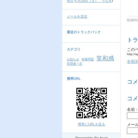
青空
(
7月28日（土） うなぎ
)
メールを送信
投稿時刻
最近のトラックバック
トラ
この
カテゴリ
http://
笑和感
お知らせ
時事問題
令和3
管理者一言
携帯URL
コメ
コメ
名前
携帯にURLを送る
メー