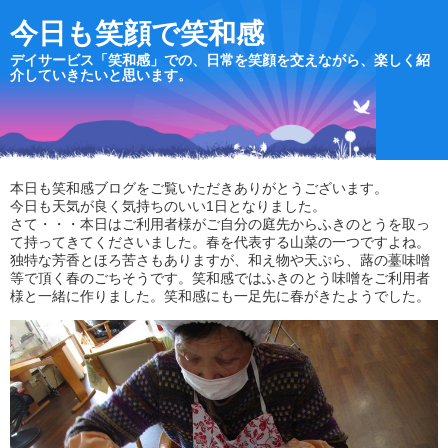
今日も笑顔で笑和感
デイサービス「笑和感」での、日常を笑顔を交えながら、楽しく紹
介していきたいと思います。
本日も笑和感ブログをご覧いただきありがとうございます。
今日も天気が良く気持ちのいい1日となりました。
さて・・・本日はご利用者様がご自分の庭先からふきのとうを取っ
て持ってきてくださいました。春を代表する山菜の一つですよね。
独特な芳香とほろ苦さもありますが、和え物や天ぷら、蕗の薹味噌
等で頂く春のごちそうです。笑和感ではふきのとう味噌をご利用者
様と一緒に作りました。笑和感にも一足先に春がきたようでした。