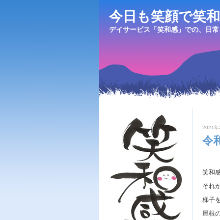
今日も笑顔で笑和
デイサービス「笑和感」での、日常
2021年
令
笑和
それ
梯子
屋根