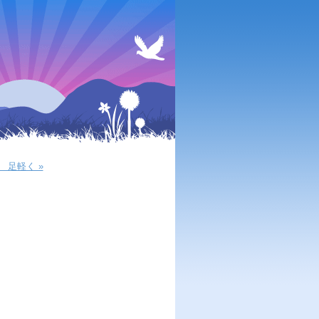
 足軽く »