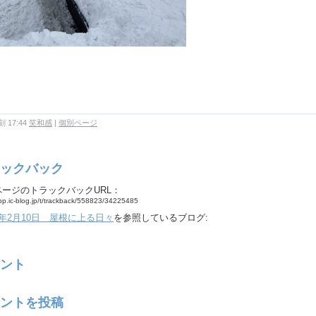
 17:44
笑和感
|
個別ページ
ックバック
ページのトラックバックURL：
app.ic-blog.jp/t/trackback/558823/34225485
年2月10日 屋根に上る日々
を参照しているブログ:
ント
ントを投稿