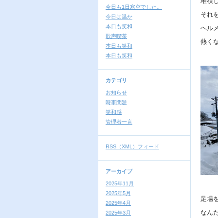
堆積
今日も1日寒空でした。
それ
今日は温か
本日も笑和
ヘル
歌声喫茶
熱く
本日も笑和
本日も笑和
カテゴリ
お知らせ
時事問題
笑和感
管理者一言
RSS（XML）フィード
アーカイブ
2025年11月
2025年5月
足場
2025年4月
なん
2025年3月