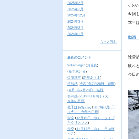
2025年2月
その
2025年1月
今回
2024年12月
2024年3月
本当
2024年2月
2024年1月
動画 
もっと読む
除雪
最近のコメント
Williamingef
(
お花見
)
疲れ
(
新年あけま
)
今日
佐藤幸三
(
新年あけま
)
笑和感
(
令和2年7月28日 避難
)
(
令和2年7月28日 避難
)
笑和感
(
2019年1月8日（火）
今年の目標
)
敬子ばあちゃん
(
2019年1月8日
（火） 今年の目標
)
青空
(
12月19日（水） ライブ
とクリスマス
)
青空
(
11月14日（水） 日向ぼ
っこ
)