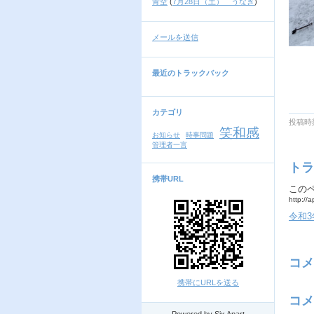
青空
(
7月28日（土） うなぎ
)
メールを送信
最近のトラックバック
カテゴリ
投稿時刻
笑和感
お知らせ
時事問題
管理者一言
トラ
携帯URL
この
http://
令和3
コメ
携帯にURLを送る
コメ