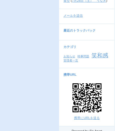
青空
(
7月28日（土） うなぎ
)
メールを送信
最近のトラックバック
カテゴリ
笑和感
お知らせ
時事問題
管理者一言
携帯URL
携帯にURLを送る