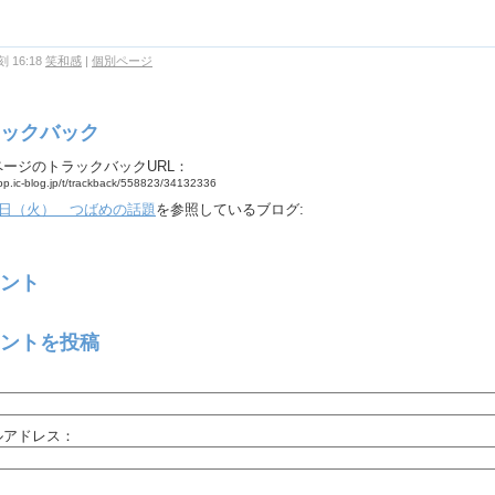
 16:18
笑和感
|
個別ページ
ックバック
ページのトラックバックURL：
app.ic-blog.jp/t/trackback/558823/34132336
6日（火） つばめの話題
を参照しているブログ:
ント
ントを投稿
：
ルアドレス：
：