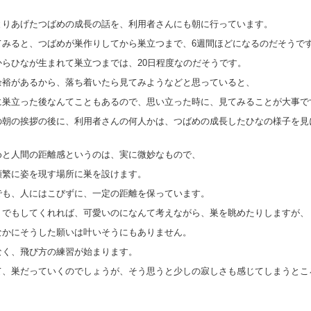
とりあげたつばめの成長の話を、利用者さんにも朝に行っています。
てみると、つばめが巣作りしてから巣立つまで、6週間ほどになるのだそうで
からひなが生まれて巣立つまでは、20日程度なのだそうです。
余裕があるから、落ち着いたら見てみようなどと思っていると、
に巣立った後なんてこともあるので、思い立った時に、見てみることが大事で
の朝の挨拶の後に、利用者さんの何人かは、つばめの成長したひなの様子を見
めと人間の距離感というのは、実に微妙なもので、
頻繁に姿を現す場所に巣を設けます。
でも、人にはこびずに、一定の距離を保っています。
りでもしてくれれば、可愛いのになんて考えながら、巣を眺めたりしますが、
なかにそうした願いは叶いそうにもありません。
なく、飛び方の練習が始まります。
て、巣だっていくのでしょうが、そう思うと少しの寂しさも感じてしまうとこ