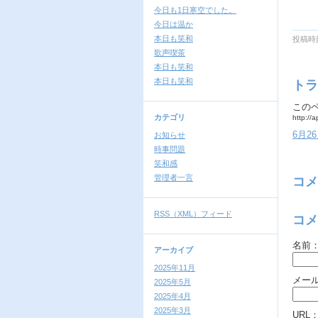
今日も1日寒空でした。
今日は温か
本日も笑和
投稿時刻
歌声喫茶
本日も笑和
本日も笑和
トラ
この
カテゴリ
http://
6月2
お知らせ
時事問題
笑和感
管理者一言
コメ
RSS（XML）フィード
コメ
名前
アーカイブ
2025年11月
メー
2025年5月
2025年4月
2025年3月
URL