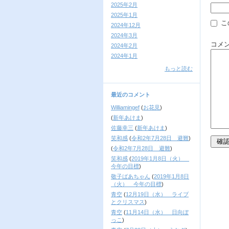
2025年2月
2025年1月
こ
2024年12月
2024年3月
コメ
2024年2月
2024年1月
もっと読む
最近のコメント
Williamingef
(
お花見
)
(
新年あけま
)
佐藤幸三
(
新年あけま
)
笑和感
(
令和2年7月28日 避難
)
(
令和2年7月28日 避難
)
笑和感
(
2019年1月8日（火）
今年の目標
)
敬子ばあちゃん
(
2019年1月8日
（火） 今年の目標
)
青空
(
12月19日（水） ライブ
とクリスマス
)
青空
(
11月14日（水） 日向ぼ
っこ
)