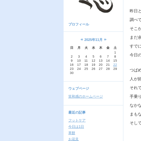
昨日
調べ
プロフィール
そこ
まだ
«
»
2025年11月
すで
日
月
火
水
木
金
土
1
今日
2
3
4
5
6
7
8
9
10
11
12
13
14
15
16
17
18
19
20
21
22
23
24
25
26
27
28
29
つば
30
人が
それ
ウェブページ
手乗
笑和感のホームページ
なか
最近の記事
まも
フットケア
そし
今日は1日
草餅
お花見