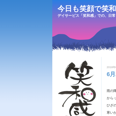
今日も笑顔で笑和
デイサービス「笑和感」での、日常
2018年
6
雨の
から
ひざ
寒い