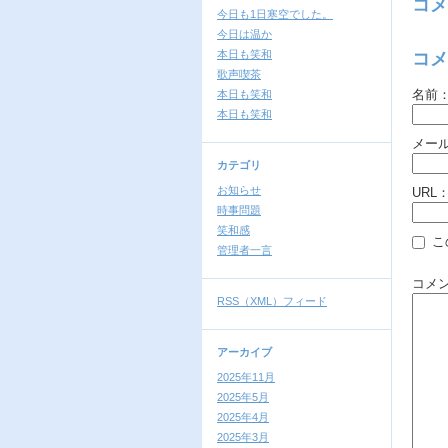
コメ
今日も1日寒空でした。
今日は温か
本日も笑和
コメ
歌声喫茶
名前
本日も笑和
本日も笑和
メー
カテゴリ
お知らせ
URL
時事問題
笑和感
こ
管理者一言
コメ
RSS（XML）フィード
アーカイブ
2025年11月
2025年5月
2025年4月
2025年3月