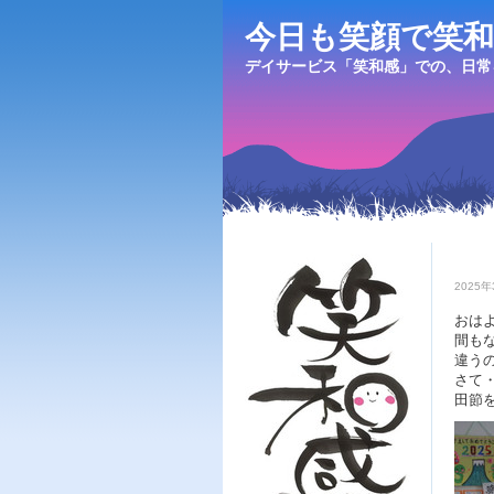
今日も笑顔で笑和
デイサービス「笑和感」での、日常
2025年
おは
間も
違う
さて
田節