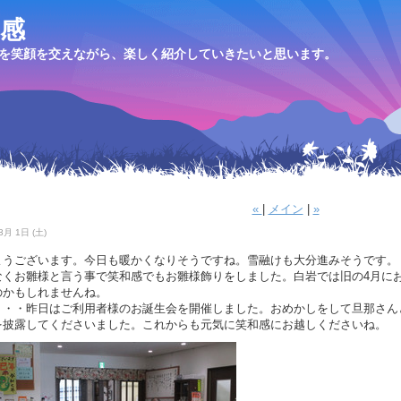
感
を笑顔を交えながら、楽しく紹介していきたいと思います。
«
|
メイン
|
»
3月 1日 (土)
ようございます。今日も暖かくなりそうですね。雪融けも大分進みそうです。
なくお雛様と言う事で笑和感でもお雛様飾りをしました。白岩では旧の4月に
のかもしれませんね。
・・・昨日はご利用者様のお誕生会を開催しました。おめかしをして旦那さん
を披露してくださいました。これからも元気に笑和感にお越しくださいね。