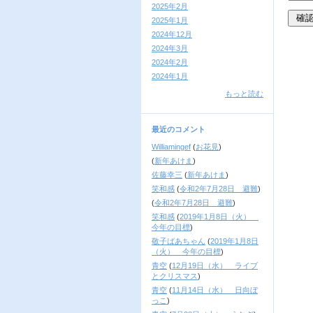
2025年2月
2025年1月
2024年12月
2024年3月
2024年2月
2024年1月
もっと読む
最近のコメント
Williamingef
(
お花見
)
(
新年あけま
)
佐藤幸三
(
新年あけま
)
笑和感
(
令和2年7月28日 避難
)
(
令和2年7月28日 避難
)
笑和感
(
2019年1月8日（火）
今年の目標
)
敬子ばあちゃん
(
2019年1月8日
（火） 今年の目標
)
青空
(
12月19日（水） ライブ
とクリスマス
)
青空
(
11月14日（水） 日向ぼ
っこ
)