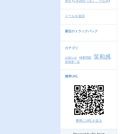
青空
(
7月28日（土） うなぎ
)
メールを送信
最近のトラックバック
カテゴリ
笑和感
お知らせ
時事問題
管理者一言
携帯URL
携帯にURLを送る