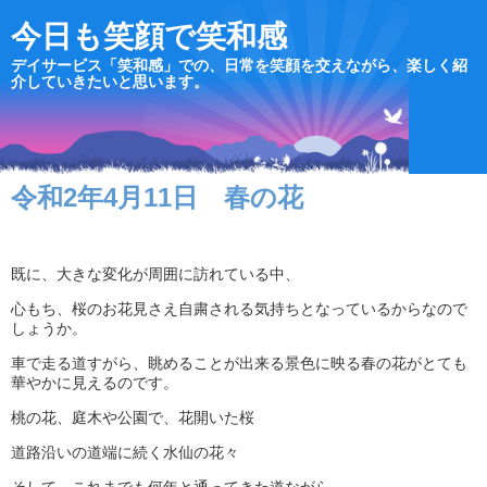
今日も笑顔で笑和感
デイサービス「笑和感」での、日常を笑顔を交えながら、楽しく紹
介していきたいと思います。
令和2年4月11日 春の花
既に、大きな変化が周囲に訪れている中、
心もち、桜のお花見さえ自粛される気持ちとなっているからなので
しょうか。
車で走る道すがら、眺めることが出来る景色に映る春の花がとても
華やかに見えるのです。
桃の花、庭木や公園で、花開いた桜
道路沿いの道端に続く水仙の花々